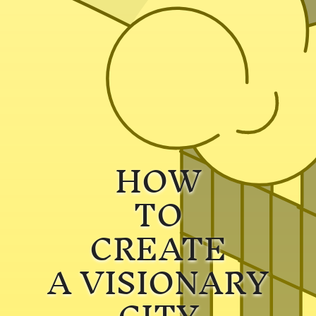
HOW
TO
CREATE
A VISIONARY